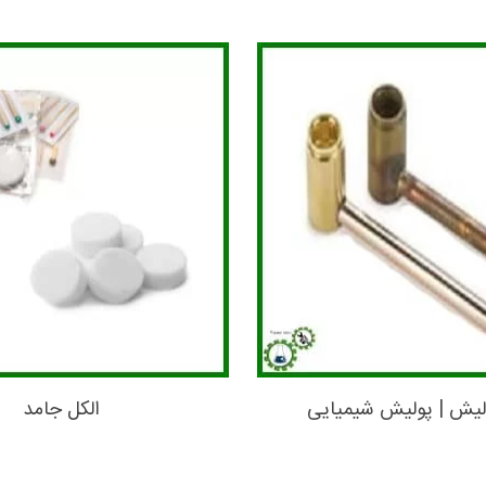
ولیش | پولیش شیمیایی
الکل جامد