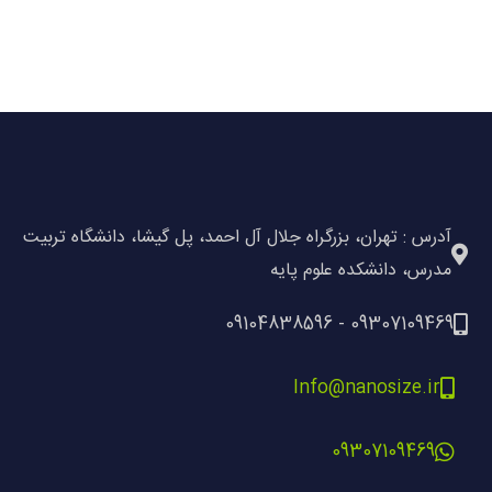
آدرس : تهران، بزرگراه جلال آل احمد، پل گیشا، دانشگاه تربیت
مدرس، دانشکده علوم پایه
09307109469 - 09104838596
Info@nanosize.ir
09307109469