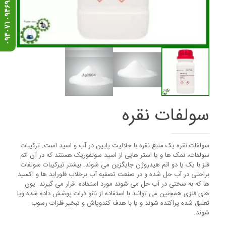
ه
ن
د
س
د
ی
ز
ج
ی
۰
۹
۳
۰
۷
۱
۰
۹
۴
۶
سولفات نقره
سولفات نقره یک منبع نقره با حلالیت پایین در آب و اسید است. ترکیبات
سولفات، نمک ها و یا استر هایی از اسید سولفوریک هستند که در آن اتم
فلز با یک یا دو اتم هیدروژن جایگزین می شوند. بیشتر تیرکیبات سولفات
براحتی در آب حل شده و در صنعت تصفیه آب برخلاب فلوراید ها و اکسید
ها که به سختی در آب حل می شوند مورد استفاده قرار می گیرند. یون
های فلزی همچنین می توانند با استفاده از نانو ذرات پوشش داده شده ویا
تعلیق شده پراکنده شوند و یا با هدف کندوپاش و تبخیر فلزات رسوب
شوند.