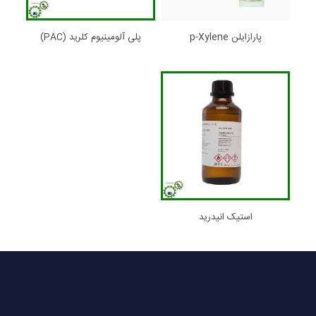
پارازایلن p-Xylene
پلی آلومینیوم کلرید (PAC)
استیک انیدرید