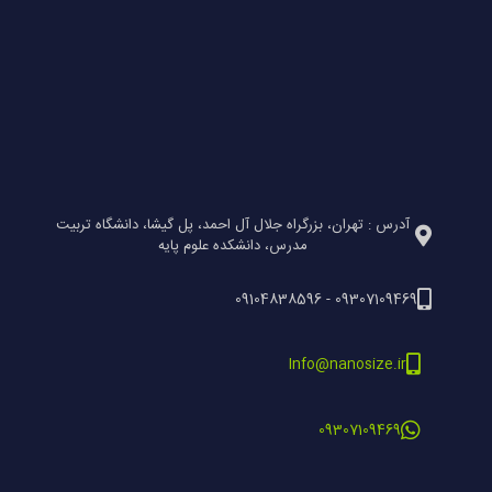
آدرس : تهران، بزرگراه جلال آل احمد، پل گیشا، دانشگاه تربیت
مدرس، دانشکده علوم پایه
09307109469 - 09104838596
Info@nanosize.ir
09307109469