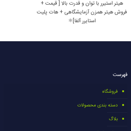
هیتر استیرر با توان و قدرت بالا [ قیمت +
فروش هیتر همزن آزمایشگاهی + هات پلیت
استایرر آلفا]⚛︎
فهرست
فروشگاه
دسته بندی محصولات
بلاگ