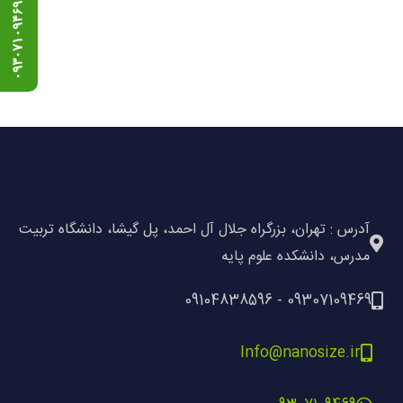
ه
ن
د
س
د
ی
ز
ج
ی
۰
۹
۳
۰
۷
۱
۰
۹
۴
۶
آدرس : تهران، بزرگراه جلال آل احمد، پل گیشا، دانشگاه تربیت
مدرس، دانشکده علوم پایه
09307109469 - 09104838596
Info@nanosize.ir