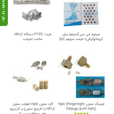
ه
ن
د
س
د
ی
ز
ج
ی
۰
۹
۳
۰
۷
۱
۰
۹
۴
۶
سپتوم جی سی [سپتوم برای
فریت PTFE دستگاه HPLC
کروماتوگرافی+ قیمت سپتوم GC]
ساخت اجیلنت
فیتینگ ستون hplc (Fingertight
گارد ستون hplc‎‎ (هولدر ستون
Fittings 5063-6591)
HPLC یا کارتیج ستون) و کارتریج
های محافظ چیست؟