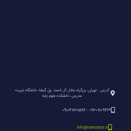
آدرس : تهران، بزرگراه جلال آل احمد، پل گیشا، دانشگاه تربیت
مدرس، دانشکده علوم پایه
09307109469 - 09104838596
Info@nanosize.ir