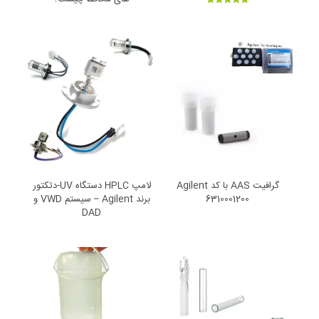
امتیاز
5.00
از 5
گرافیت AAS با کد Agilent
لامپ‌ HPLC دستگاه‌ UV-دتکتور
6310001200
برند Agilent – سیستم‌ VWD و
DAD