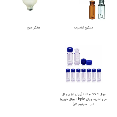
میکرو اینسرت
هنگر سرم
ویال hplc و GC [ویال اچ پی ال
سی+خرید ویال hplc+ ویال درپیچ
دار+ سپتوم دار]