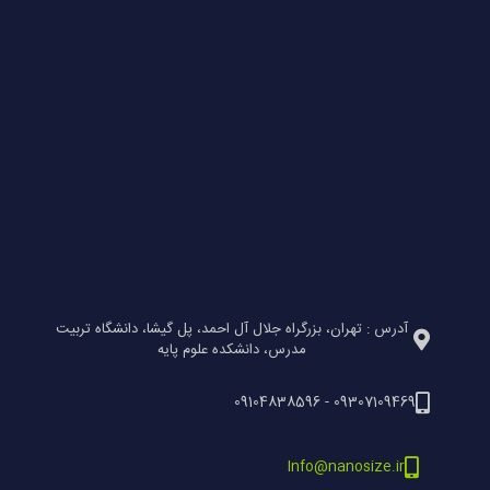
آدرس : تهران، بزرگراه جلال آل احمد، پل گیشا، دانشگاه تربیت
مدرس، دانشکده علوم پایه
09307109469 - 09104838596
Info@nanosize.ir