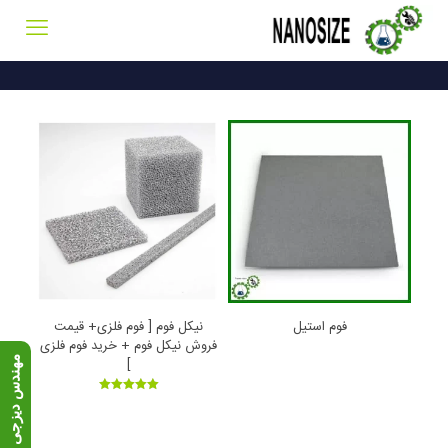
فوم استیل
نیکل فوم [ فوم فلزی+ قیمت
فروش نیکل فوم + خرید فوم فلزی
م
۹
]
امتیاز
5.00
از 5