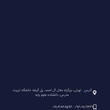
آدرس : تهران، بزرگراه جلال آل احمد، پل گیشا، دانشگاه تربیت
مدرس، دانشکده علوم پایه
09307109469 - 09104838596